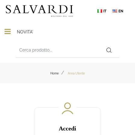
IT
EN
Open menu
NOVITA'
Home
Area Utente
Accedi