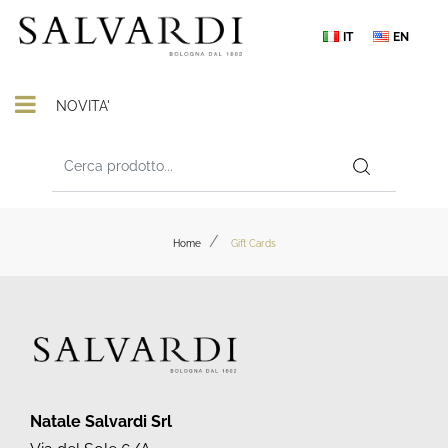
IT
EN
Open menu
NOVITA'
Home
Gift Cards
Natale Salvardi Srl